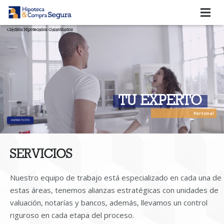
Créditos Hipotecarios Garantizados
QUIENES SOMOS
SERVICIOS
BLOG
TU EXPERTO
VIDEOTECA
Personal
COMENTARIOS DE CLIENTES
CONTACTO
SERVICIOS
¿Cómo comprar tu casa con un crédito?
Nuestro equipo de trabajo está especializado en cada una de
estas áreas, tenemos alianzas estratégicas con unidades de
valuación, notarías y bancos, además, llevamos un control
riguroso en cada etapa del proceso.