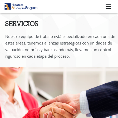
QUIENES SOMOS
SERVICIOS
SERVICIOS
Nuestro equipo de trabajo está especializado en cada una de
BLOG
estas áreas, tenemos alianzas estratégicas con unidades de
valuación, notarías y bancos, además, llevamos un control
VIDEOTECA
riguroso en cada etapa del proceso.
COMENTARIOS DE CLIENTES
CONTACTO
¿Cómo comprar tu casa con un crédito?