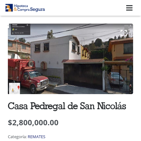
QUIENES SOMOS
SERVICIOS
BLOG
VIDEOTECA
COMENTARIOS DE CLIENTES
CONTACTO
Casa Pedregal de San Nicolás
¿Cómo comprar tu casa con un crédito?
$
2,800,000.00
Categoría:
REMATES