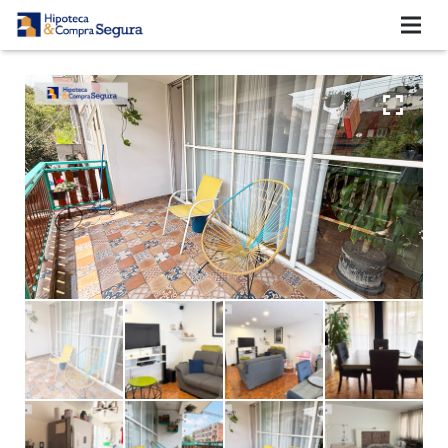
QUIENES SOMOS
SERVICIOS
BLOG
VIDEOTECA
COMENTARIOS DE CLIENTES
CONTACTO
¿Cómo comprar tu casa con un crédito?